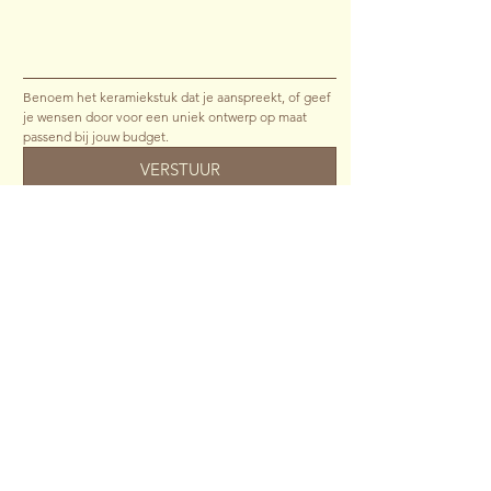
Benoem het keramiekstuk dat je aanspreekt, of geef 
je wensen door voor een uniek ontwerp op maat 
passend bij jouw budget.
VERSTUUR
STUDIO VROON
SOCIALS
wat wij doen
instagram
projecten
linkedin
keramiek
pinterest
over
contact